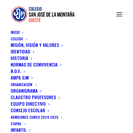
INICIO
COLEGIO
MISIÓN, VISIÓN Y VALORES
IDENTIDAD
HISTORIA
NORMAS DE CONVIVENCIA
N.O.F.
Agradecimiento el
AMPA SJM
Chocó
ORGANIZACIÓN
ORGANIGRAMA
CLAUSTRO PROFESORES
26 NOVIEMBRE, 2019
|
IN
ACTUALIDAD
|
BY
INFO
EQUIPO DIRECTIVO
CONSEJO ESCOLAR
ADMISIONES CURSO 2024-2025
ETAPAS
INFANTIL
Las noticias vuelan, pero esta semana una