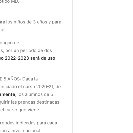
gotipo MD.
ara los niños de 3 años y para
ños.
pongan de
os, por un periodo de dos
urso 2022-2023 será de uso
E 5 AÑOS:
Dada la
iniciado el curso
2020-21, de
vamente
, los
alumnos de 5
uirir las
prendas destinadas
 el curso que viene.
 prendas indicadas para cada
ción a nivel nacional.