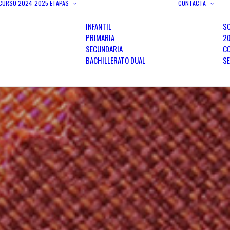
 CURSO 2024-2025
ETAPAS
CONTACTA
INFANTIL
SO
PRIMARIA
2
SECUNDARIA
C
BACHILLERATO DUAL
SE