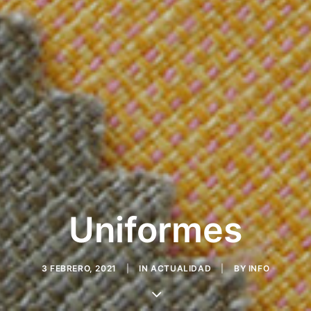
Uniformes
3 FEBRERO, 2021
|
IN
ACTUALIDAD
|
BY
INFO