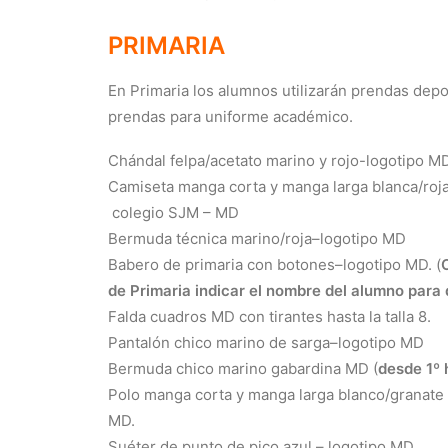
PRIMARIA
En Primaria los alumnos utilizarán prendas depo
prendas para uniforme académico.
Chándal felpa/acetato marino y rojo-logotipo 
Camiseta manga corta y manga larga blanca/roja
colegio SJM – MD
Bermuda técnica marino/roja–logotipo MD
Babero de primaria con botones–logotipo MD. (
de Primaria indicar el nombre del alumno para
Falda cuadros MD con tirantes hasta la talla 8.
Pantalón chico marino de sarga–logotipo MD
Bermuda chico marino gabardina MD (
desde 1º
Polo manga corta y manga larga blanco/granate 
MD.
Suéter de punto de pico azul – logotipo MD.