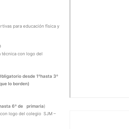
rtivas para educación física y
MD
 técnica con logo del
Obligatorio desde 1ºhasta 3º
 que lo borden)
 hasta 6º de
primaria
)
con logo del colegio
SJM –