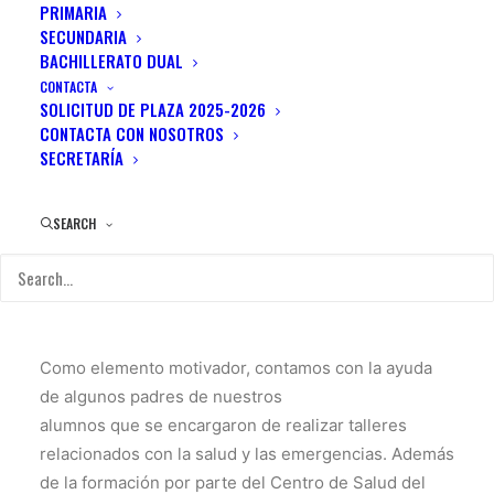
PRIMARIA
CUERPO Y SABEMOS
SECUNDARIA
REACCIONAR ANTE EL
BACHILLERATO DUAL
PELIGRO?
CONTACTA
SOLICITUD DE PLAZA 2025-2026
CONTACTA CON NOSOTROS
Este proyecto tiene como objetivo que los alumnos
SECRETARÍA
conozcan su cuerpo y aprendan a respetarlo y
cuidarlo, además de saber reaccionar ante
situaciones de emergencia. Para ello, los alumnos
SEARCH
serán el centro de su propio aprendizaje
investigando, contrastando ideas, llegando a
acuerdos, aprendiendo del error y utilizando lo
aprendido.
Como elemento motivador, contamos con la ayuda
de algunos padres de nuestros
alumnos que se encargaron de realizar talleres
relacionados con la salud y las emergencias. Además
de la formación por parte del Centro de Salud del