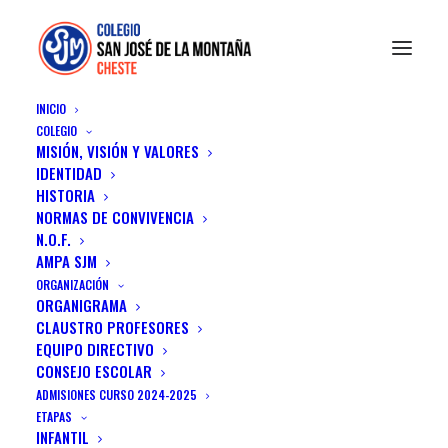
INICIO
COLEGIO
MISIÓN, VISIÓN Y VALORES
IDENTIDAD
HISTORIA
Proyecto nuestro
NORMAS DE CONVIVENCIA
N.O.F.
cuerpo CCNN 1/2
AMPA SJM
Primaria
ORGANIZACIÓN
ORGANIGRAMA
CLAUSTRO PROFESORES
IN
PROYECTOS
EQUIPO DIRECTIVO
CONSEJO ESCOLAR
ADMISIONES CURSO 2024-2025
ETAPAS
INFANTIL
¿CONOCEMOS NUESTRO