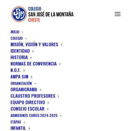
INICIO
COLEGIO
MISIÓN, VISIÓN Y VALORES
IDENTIDAD
HISTORIA
NORMAS DE CONVIVENCIA
Portfolio Grid
N.O.F.
AMPA SJM
Create a classic grid layout with 70+ custom
ORGANIZACIÓN
ORGANIGRAMA
options
CLAUSTRO PROFESORES
EQUIPO DIRECTIVO
CONSEJO ESCOLAR
ADMISIONES CURSO 2024-2025
ETAPAS
INFANTIL