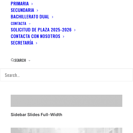
PRIMARIA
SECUNDARIA
SHOW ALL
PROYECTOS
WEB
ADV
BRANDING
BACHILLERATO DUAL
PHOTO
DESIGN
CONTACTA
SOLICITUD DE PLAZA 2025-2026
CONTACTA CON NOSOTROS
SECRETARÍA
SEARCH
Sidebar Slides Full-Width