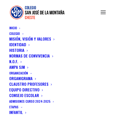
INICIO
COLEGIO
MISIÓN, VISIÓN Y VALORES
IDENTIDAD
Media Carousels
HISTORIA
NORMAS DE CONVIVENCIA
Create advanced carousels with all your
N.O.F.
AMPA SJM
media and post types. Combine from over
ORGANIZACIÓN
40+ amazing layout and settings.
ORGANIGRAMA
CLAUSTRO PROFESORES
EQUIPO DIRECTIVO
CONSEJO ESCOLAR
ADMISIONES CURSO 2024-2025
ETAPAS
INFANTIL