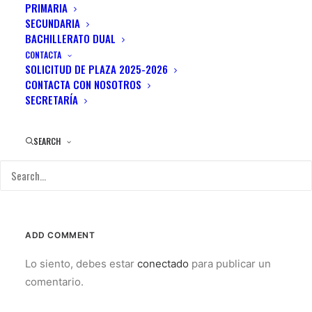
PRIMARIA
Menu Variations
SECUNDARIA
BACHILLERATO DUAL
CONTACTA
6+ different menu variations with custom
SOLICITUD DE PLAZA 2025-2026
visual options, amazing layouts, typography
CONTACTA CON NOSOTROS
SECRETARÍA
settings and 3 levels support.
SEARCH
ADD COMMENT
Lo siento, debes estar
conectado
para publicar un
comentario.