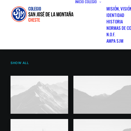
INICIO
COLEGIO
MISIÓN, VISIÓ
IDENTIDAD
HISTORIA
NORMAS DE CO
N.O.F.
AMPA SJM
SHOW ALL