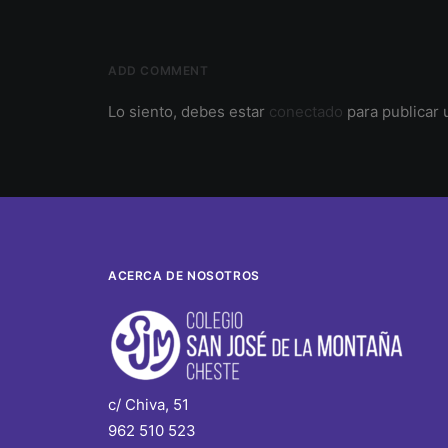
ADD COMMENT
Lo siento, debes estar
conectado
para publicar 
ACERCA DE NOSOTROS
c/ Chiva, 51
962 510 523