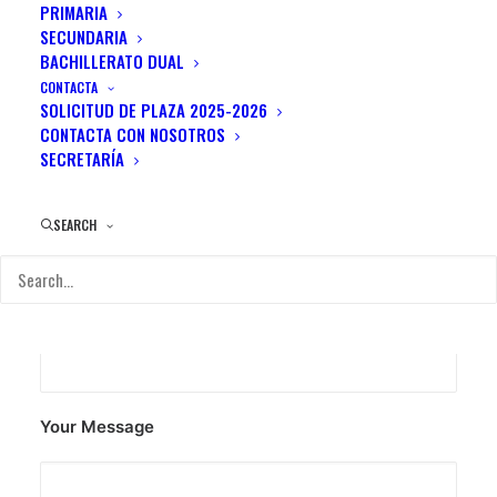
Energistically benchmark focused growth strategies
PRIMARIA
via superior supply chains. Compellingly
SECUNDARIA
BACHILLERATO DUAL
reintermediate mission-critical potentialities
CONTACTA
whereas cross functional scenarios.
SOLICITUD DE PLAZA 2025-2026
CONTACTA CON NOSOTROS
SECRETARÍA
Your Name (required)
SEARCH
Your Email (required)
Your Message