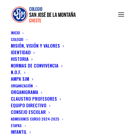
INICIO
COLEGIO
MISIÓN, VISIÓN Y VALORES
IDENTIDAD
HISTORIA
NORMAS DE CONVIVENCIA
Video Gallery
N.O.F.
AMPA SJM
YouTube, Vimeo or Self-Hosted videos, no
ORGANIZACIÓN
ORGANIGRAMA
limit to your needs
CLAUSTRO PROFESORES
EQUIPO DIRECTIVO
CONSEJO ESCOLAR
ADMISIONES CURSO 2024-2025
ETAPAS
INFANTIL