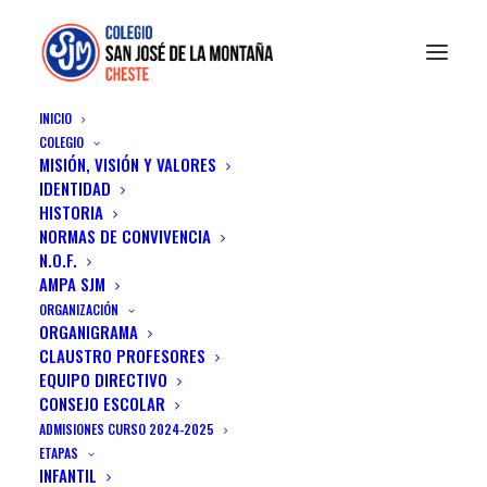
INICIO
COLEGIO
MISIÓN, VISIÓN Y VALORES
IDENTIDAD
HISTORIA
NORMAS DE CONVIVENCIA
N.O.F.
AMPA SJM
PORTFOLIO LANDING
ORGANIZACIÓN
ORGANIGRAMA
PAGE
CLAUSTRO PROFESORES
EQUIPO DIRECTIVO
CONSEJO ESCOLAR
ADMISIONES CURSO 2024-2025
ETAPAS
SHOW ALL
PROYECTOS
WEB
ADV
BRANDING
INFANTIL
PHOTO
DESIGN