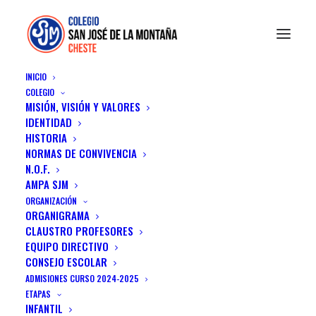
INICIO
COLEGIO
MISIÓN, VISIÓN Y VALORES
IDENTIDAD
HISTORIA
NORMAS DE CONVIVENCIA
Portfolio Carousel
N.O.F.
AMPA SJM
Carousel steadily growing in popularity over
ORGANIZACIÓN
ORGANIGRAMA
the past few years
CLAUSTRO PROFESORES
EQUIPO DIRECTIVO
CONSEJO ESCOLAR
ADMISIONES CURSO 2024-2025
ETAPAS
INFANTIL